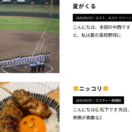
夏がくる
2025/05/10｜
エスト
エスト ジリーノ
こんにちは、本部の中西です！
と、私は夏の高校野球に
ニッコリ
2025/05/07｜
エスティー高槻店
こんにちは
松下です 先日
笑顔が素敵な2