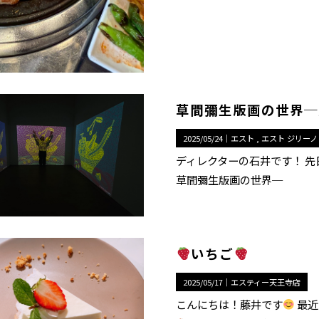
草間彌生版画の世界─
2025/05/24｜
エスト
エスト ジリーノ
ディレクターの石井です！ 
草間彌生版画の世界─
いちご
2025/05/17｜
エスティー天王寺店
こんにちは！藤井です
最近