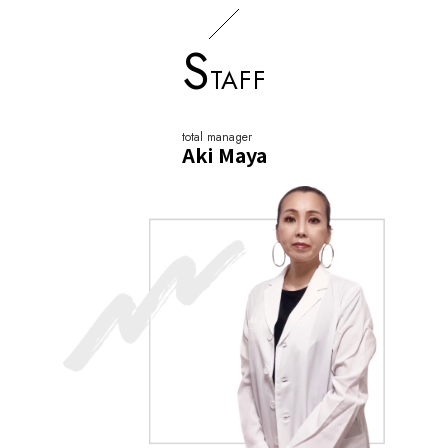
S
TAFF
total manager
Aki Maya