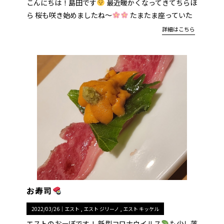
こんにちは！島田です
最近暖かくなってきてちらほ
ら 桜も咲き始めましたね〜
たまたま座っていた
詳細はこちら
お寿司
2022/03/26｜
エスト
エスト ジリーノ
エスト キッケル
エストのおーぼです！ 新型コロナウイルス
も少し落