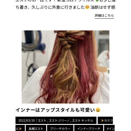
ち着き、久しぶりに外食に行きました
油断はせず感
詳細はこちら
インナーはアップスタイルも可愛い
2022/03/19｜
エスト
エスト ジリーノ
エスト キッケル
カラフ
ル
高槻エスト
ブリーチカラー
インナーブリーチ
#イン