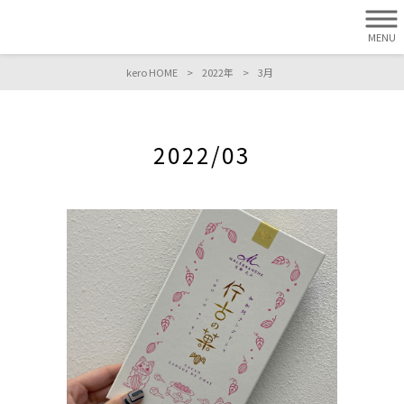
MENU
kero HOME
>
2022年
>
3月
2022/03