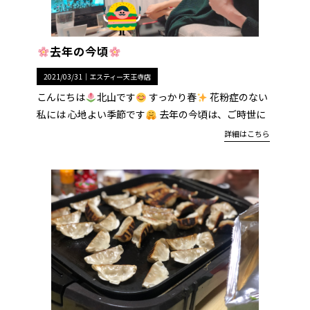
去年の今頃
2021/03/31｜
エスティー天王寺店
こんにちは
北山です
すっかり春
花粉症のない
私には 心地よい季節です
去年の今頃は、ご時世に
詳細はこちら