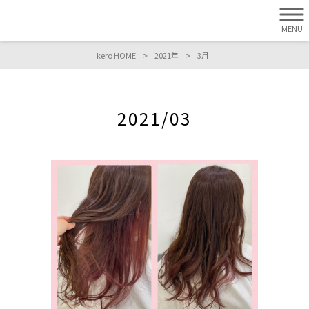
MENU
kero HOME
>
2021年
>
3月
2021/03