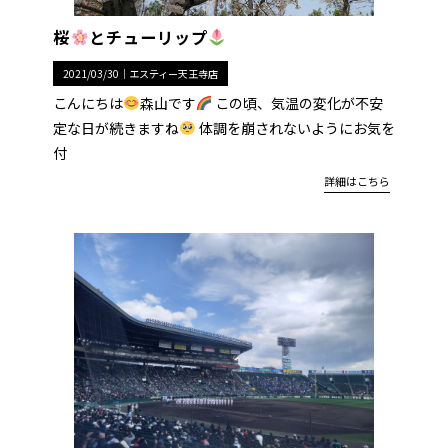
桜
とチューリップ
2021/03/30｜
エスティー天王寺店
こんにちは
森山です
この頃、気温の変化が不安
定な日が続きますね
体調を崩されないようにお気を
付
詳細はこちら