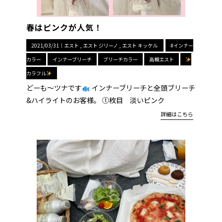
春はピンクが人気！
2021/03/31｜
エスト
エスト ジリーノ
エスト キッケル
#インナー
カラー
インナーブリーチ
ブリーチカラー
高槻エスト
カラフル
どーも〜ツナです
インナーブリーチと全頭ブリーチ
&ハイライトのお客様。 ①枚目 淡いピンク
詳細はこちら