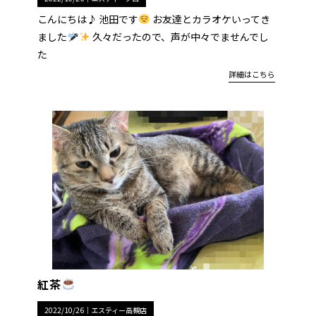
こんにちは♪ 池田です
お友達とカラオケいってき
ました
久々だったので、声が中々でませんでし
た
詳細はこちら
紅茶
2022/10/26｜
エスティー高槻店