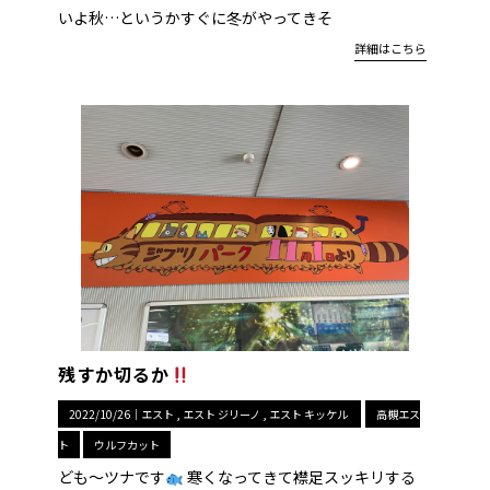
いよ秋…というかすぐに冬がやってきそ
詳細はこちら
残すか切るか
2022/10/26｜
エスト
エスト ジリーノ
エスト キッケル
高槻エス
ト
ウルフカット
ども〜ツナです
寒くなってきて襟足スッキリする