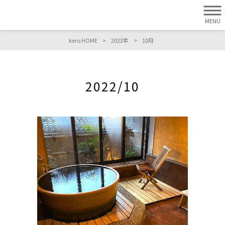
MENU
kero HOME
>
2022年
>
10月
2022/10