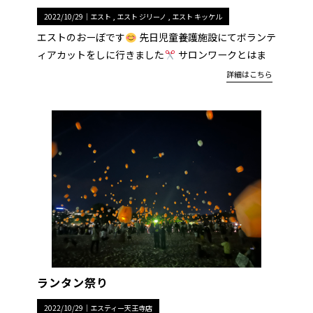
2022/10/29｜
エスト
エスト ジリーノ
エスト キッケル
エストのおーぼです
先日児童養護施設にてボランテ
ィアカットをしに行きました
サロンワークとはま
詳細はこちら
ランタン祭り
2022/10/29｜
エスティー天王寺店