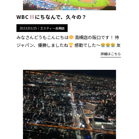
WBC
にちなんで、久々の？
2023/03/25｜
エスティー高槻店
みなさんどうもこんにちは
高槻店の阪口です！ 侍
ジャパン、優勝しましたね
感動でした〜
友
詳細はこちら