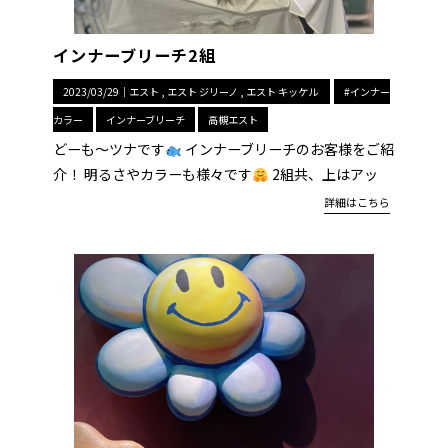
インナーブリーチ2組
2023/03/29｜
エスト
エスト ジリーノ
エスト キッケル
#インナー
カラー
インナーブリーチ
高槻エスト
どーも〜ツナです
インナーブリーチのお客様をご紹
介！ 明るさやカラーも様々です
2組共、上はアッ
詳細はこちら