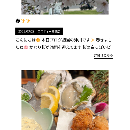
春
2023/03/29｜
エスティー高槻店
こんにちは
本日ブログ担当の津川です
春きまし
たね
かなり桜が満開を迎えてます 桜の白っぽいピ
詳細はこちら