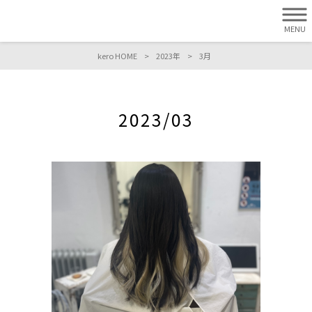
MENU
kero HOME
>
2023年
>
3月
2023/03