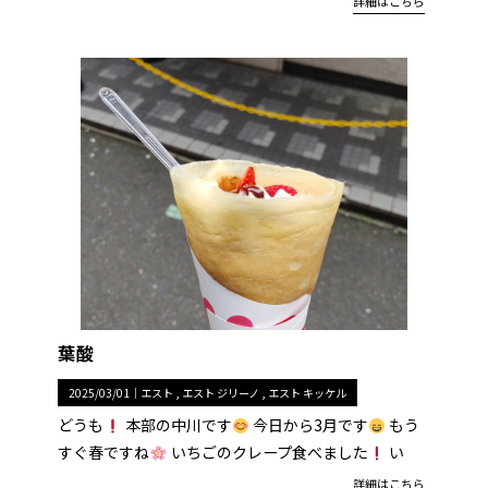
詳細はこちら
葉酸
2025/03/01｜
エスト
エスト ジリーノ
エスト キッケル
どうも
本部の中川です
今日から3月です
もう
すぐ春ですね
いちごのクレープ食べました
い
詳細はこちら