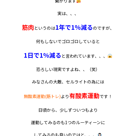
繋がります
実は、、、
筋肉
1
年で
1%
減る
というのは
のですが、
何もしないでゴロゴロしていると
1
日で
1%
減る
と言われています、、、
恐ろしい現実ですよね、、（笑）
みなさんの大敵、セルライトの為には
有酸素運動
無酸素運動
(
筋トレ
)
より
です！
日頃から、少しずついつもより
運動してみるのも
1
つのルーティーンに
してみるのも良いのではと、、、