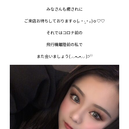
みなさんも癒されに
ご来店お待ちしておりますｏ
(
｡・
‧̫
・｡
)
ｏ
♡︎♡︎
それではコロナ前の
飛行機離陸前の私で
また会いましょう
(
⸝⸝
•
ᴗ
•
⸝⸝
)
੭
⁾⁾