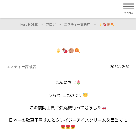
MENU
kero HOME
>
ブログ
>
エスティー高槻店
>
2019/12/10
エスティー高槻店
こんにちは
ひらせ ことのです
この前岡山県に弾丸旅行ってきました
日本一の駄菓子屋さんとクレイジーアイスクリームを目当てに