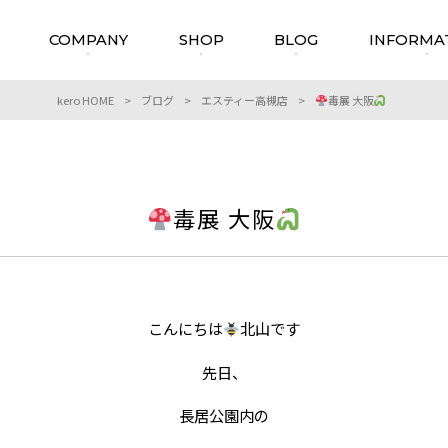
COMPANY
SHOP
BLOG
INFORMA
kero HOME
>
ブログ
>
エスティー高槻店
>
毒展 大阪
毒展 大阪
こんにちは
北山です
先日、
長居公園内の