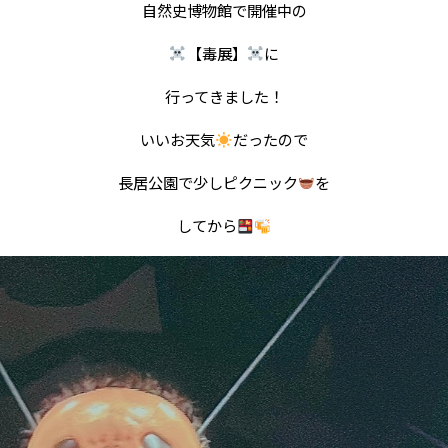
自然史博物館で開催中の
【毒展】
に
行ってきました！
いいお天気
だったので
長居公園で少しピクニック
を
してから