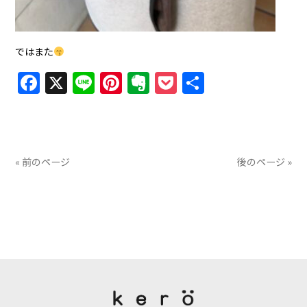
ではまた
Facebook
X
Line
Pinterest
Evernote
Pocket
共
有
« 前のページ
後のページ »