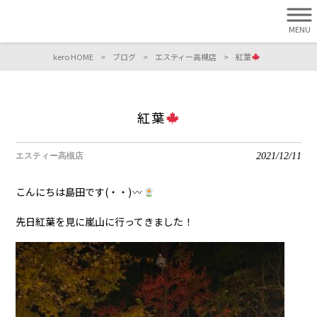
MENU
kero HOME
>
ブログ
>
エスティー高槻店
>
紅葉
紅葉
2021/12/11
エスティー高槻店
こんにちは島田です
(
・・
)
先日紅葉を見に嵐山に行ってきました！