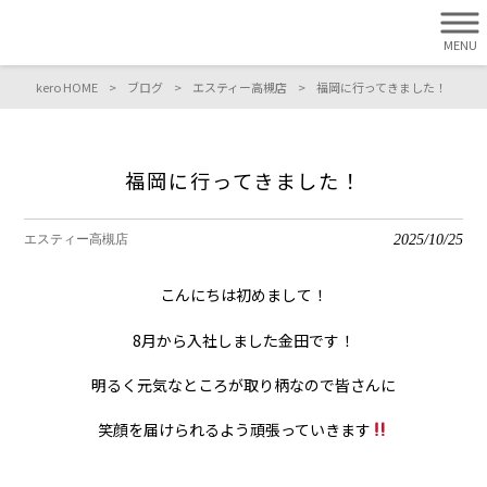
MENU
kero HOME
>
ブログ
>
エスティー高槻店
>
福岡に行ってきました！
福岡に行ってきました！
2025/10/25
エスティー高槻店
こんにちは初めまして！
8月から入社しました金田です！
明るく元気なところが取り柄なので皆さんに
笑顔を届けられるよう頑張っていきます