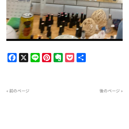
Facebook
X
Line
Pinterest
Evernote
Pocket
共
有
« 前のページ
後のページ »