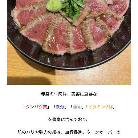
赤身の牛肉は、美容に重要な
「
タンパク質
」「
鉄分
」「
亜鉛
｣「
ビタミンB群
」
を豊富に含んでおり、
肌のハリや弾力の維持、血行促進、ターンオーバーの