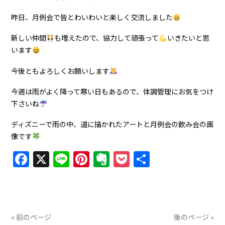
昨日、月例会で皆とわいわいと楽しく交流しました
新しい仲間
も増えたので、協力して頑張って
いきたいと思
います
今後ともよろしくお願いします
今週は雨がよく降って寒い日もあるので、体調管理にお気をつけ
下さいね
ディズニーで雨の中、道に描かれたアートと月例会の飲み会の画
像です
Facebook
X
Line
Pinterest
Evernote
Pocket
共
有
« 前のページ
後のページ »