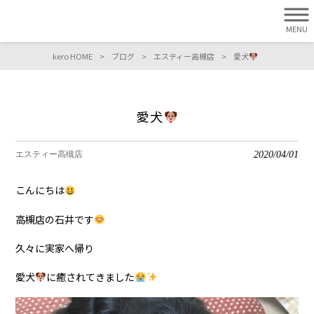
MENU
kero HOME
>
ブログ
>
エスティー高槻店
>
愛犬
愛犬
2020/04/01
エスティー高槻店
こんにちは
高槻店の石井です
久々に実家へ帰り
愛犬
に癒されてきました