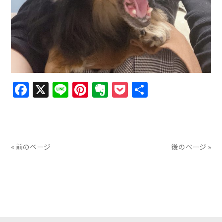
Facebook
X
Line
Pinterest
Evernote
Pocket
共
有
« 前のページ
後のページ »