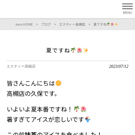
MENU
kero HOME
>
ブログ
>
エスティー高槻店
>
夏ですね
夏ですね
2023/07/12
エスティー高槻店
皆さんこんにちは
高槻店の久保です。
いよいよ夏本番ですね！
暑すぎてアイスが恋しいです
この前
抹茶
のアイスを食べました！