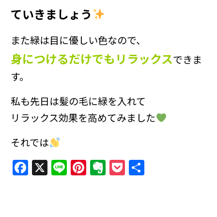
て
いきましょう
また緑は目に優しい色なので、
身につけるだけでもリラックス
できま
す。
私も先日は髪の毛に緑を入れて
リラックス効果を高めてみました
それでは
Facebook
X
Line
Pinterest
Evernote
Pocket
共
有