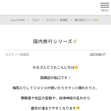
MENU
kero HOME
>
ブログ
>
エスティー高槻店
>
国内旅行シリーズ
国内旅行シリーズ
2023/06/17
エスティー高槻店
みなさんどうもこんにちは
高槻店の阪口です！
梅雨入りしてジメジメが続いたりカラッと晴れたりと、
寒暖差や気圧の変動や、自律神経の乱れから
疲労が溜まりやすくなります