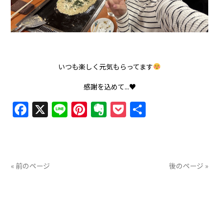
いつも楽しく元気もらってます
感謝を込めて...♥️
Facebook
X
Line
Pinterest
Evernote
Pocket
共
有
« 前のページ
後のページ »