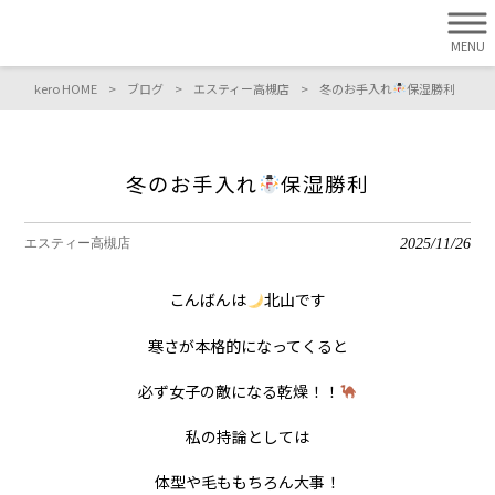
MENU
kero HOME
>
ブログ
>
エスティー高槻店
>
冬のお手入れ
保湿勝利
冬のお手入れ
保湿勝利
2025/11/26
エスティー高槻店
こんばんは
北山です
寒さが本格的になってくると
必ず女子の敵になる乾燥！！
私の持論としては
体型や毛ももちろん大事！