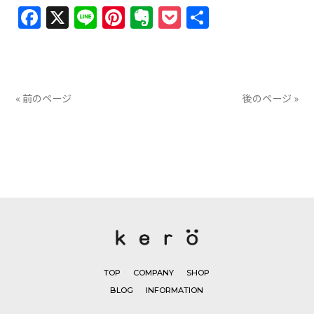
Facebook
X
Line
Pinterest
Evernote
Pocket
共
有
« 前のページ
後のページ »
TOP
COMPANY
SHOP
BLOG
INFORMATION