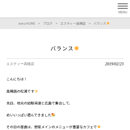
MENU
kero HOME
>
ブログ
>
エスティー高槻店
>
バランス
バランス
2019/02/23
エスティー高槻店
こんにちは！
高槻店の松浦です
先日、地元の幼馴染達と広島で集合して、
めいいっぱい遊んできました
その日の昼食は、野菜メインのメニューが豊富なカフェで