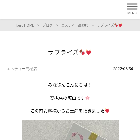
MENU
kero HOME
>
ブログ
>
エスティー高槻店
>
サプライズ
サプライズ
2022/03/30
エスティー高槻店
みなさんこんにちは！
高槻店の阪口です
この前お客様からお土産を頂きました