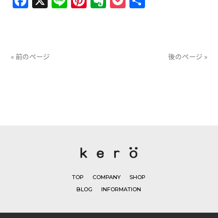
Facebook
X
Line
Pinterest
Evernote
Pocket
共
有
« 前のページ
後のページ »
TOP
COMPANY
SHOP
BLOG
INFORMATION