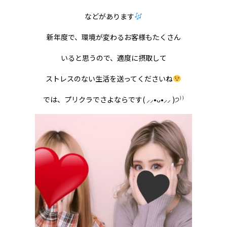
などがあります
新年度で、環境が変わるお客様もたくさん
いると思うので、適度に摂取して
ストレスのない生活を送ってくださいね
では、プリクラでさよならです
(
⸝⸝
•
ᴗ
•
⸝⸝
)
੭
⁾⁾