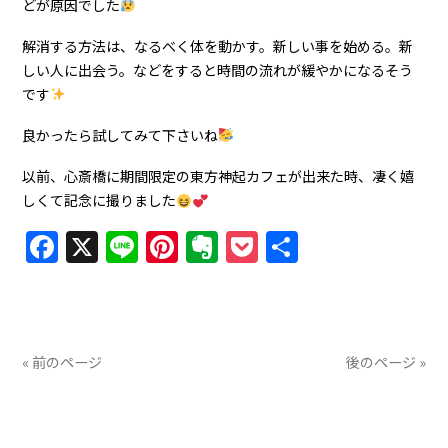
どが原因でした
解消する方法は、なるべく体を動かす。新しい事を始める。新
しい人に出会う。などをすると時間の流れが緩やかになるそう
です
良かったら試してみて下さいね
以前、心斎橋に期間限定の東方神起カフェが出来た時、凄く嬉
しくて記念に撮りました
Facebook
X
Line
Pinterest
Evernote
Pocket
共
有
« 前のページ
後のページ »