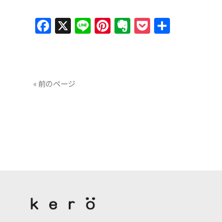
Facebook
X
Line
Pinterest
Evernote
Pocket
共
有
« 前のページ