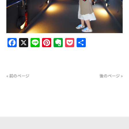
Facebook
X
Line
Pinterest
Evernote
Pocket
共
有
« 前のページ
後のページ »