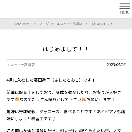
MENU
kero HOME
>
ブログ
>
エスティー高槻店
>
はじめまして！！
はじめまして！！
2023/05/06
エスティー高槻店
4月に入社した藤田遥子（ふじたとおこ）です！
前職は保育士をしており、身体を動かしたり、お喋りが大好き
です
なのでたくさん喋りかけて下さい
お願いします！
趣味は野球観戦、ジャニーズ、食べることです！あとピアノも趣
味にしようと練習中です♪
この前は友達と博多に行き、明太子もつ鍋やめんたい重、太宰