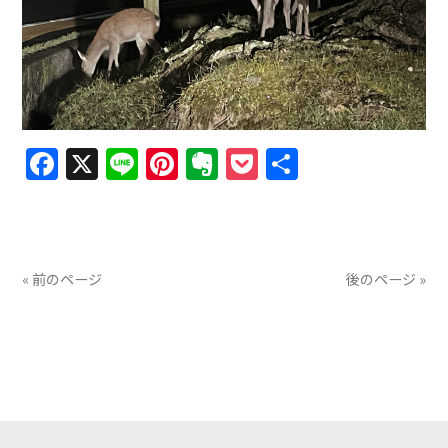
Facebook
X
Line
Pinterest
Evernote
Pocket
共
有
« 前のページ
後のページ »