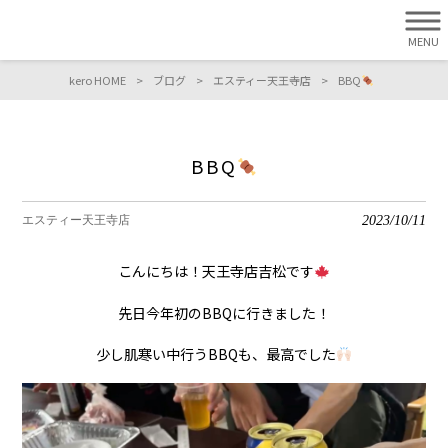
MENU
kero HOME
>
ブログ
>
エスティー天王寺店
>
BBQ
BBQ
2023/10/11
エスティー天王寺店
こんにちは！天王寺店吉松です
先日今年初のBBQに行きました！
少し肌寒い中行うBBQも、最高でした