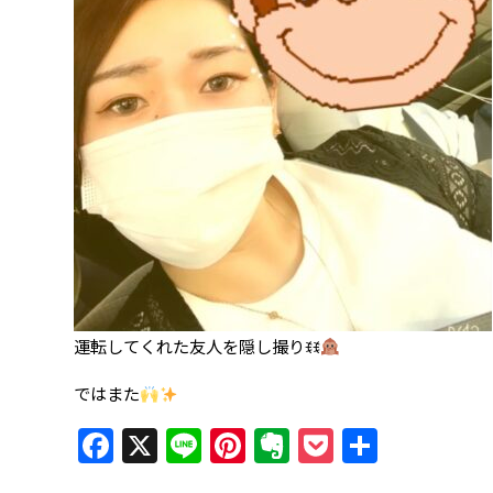
運転してくれた友人を隠し撮りꉂꉂ
ではまた
Facebook
X
Line
Pinterest
Evernote
Pocket
共
有