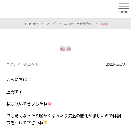
MENU
kero HOME
>
ブログ
>
エスティー天王寺店
>
2022/03/30
エスティー天王寺店
こんにちは！
上門です！
桜も咲いてきましたね
でも寒くなったり暖かくなったり気温の変化が激しいので体調
気をつけて下さいね