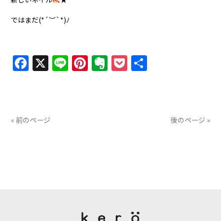
ではまだ(*´︶`*)ﾉ
Facebook
X
Line
Pinterest
Evernote
Pocket
共
有
« 前のページ
後のページ »