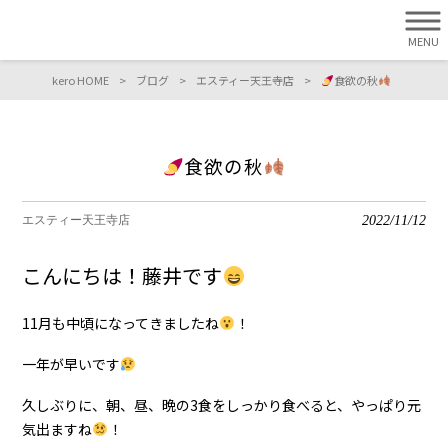
MENU
kero HOME
>
ブログ
>
エスティー天王寺店
>
食欲の秋
食欲の秋
2022/11/12
エスティー天王寺店
こんにちは！藤井です
11月も中頃になってきましたね
！
一年が早いです
久しぶりに、朝、昼、晩の3食をしっかり食べると、やっぱり元
気出ますね
！