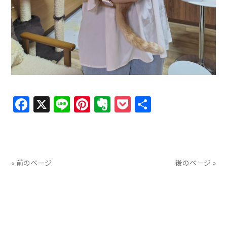
Facebook
X
Line
Pinterest
Evernote
Pocket
共
有
« 前のページ
後のページ »