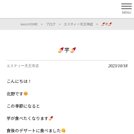
MENU
kero HOME
>
ブログ
>
エスティー天王寺店
>
芋
芋
2023/10/18
エスティー天王寺店
こんにちは！
北野です
この季節になると
芋が食べたくなります
食後のデザートに食べました