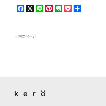
Facebook
X
Line
Pinterest
Evernote
Pocket
共
有
« 前のページ