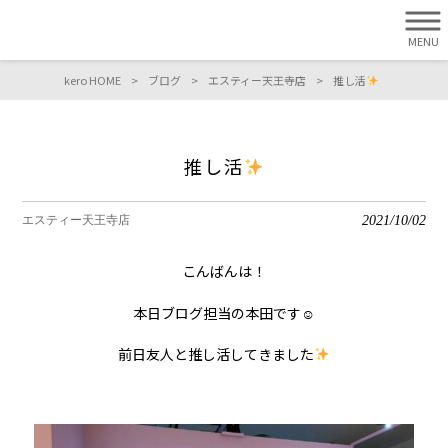
MENU
kero HOME
>
ブログ
>
エスティー天王寺店
>
推し活
推し活
2021/10/02
エスティー天王寺店
こんばんは！
本日ブログ担当の本田です☺︎
前日友人と推し活してきました
○