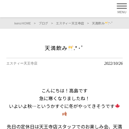
MENU
kero HOME
>
ブログ
>
エスティー天王寺店
>
天満飲み
.*･ﾟ
天満飲み
.*･ﾟ
2022/10/26
エスティー天王寺店
こんにちは！高島です
急に寒くなりましたね！
いよいよ秋…というかすぐに冬がやってきそうです
先日の定休日は天王寺店スタッフでのお楽しみ会、天満