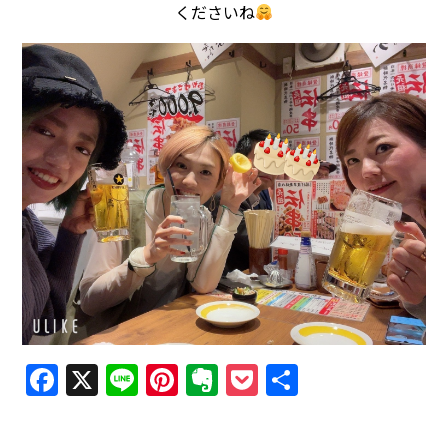
くださいね
Facebook
X
Line
Pinterest
Evernote
Pocket
共
有