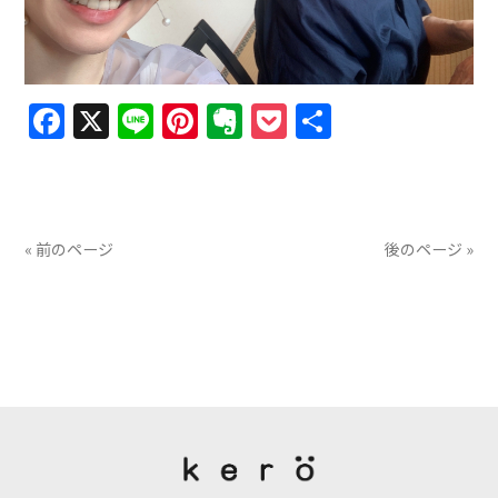
Facebook
X
Line
Pinterest
Evernote
Pocket
共
有
« 前のページ
後のページ »