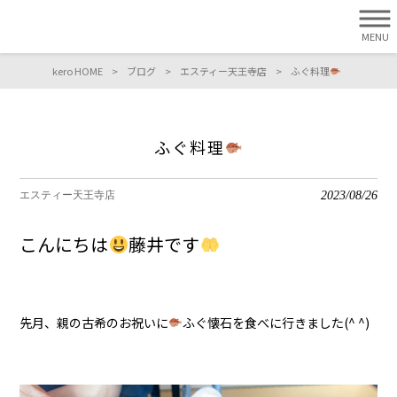
MENU
kero HOME
>
ブログ
>
エスティー天王寺店
>
ふぐ料理
ふぐ料理
2023/08/26
エスティー天王寺店
こんにちは
藤井です
先月、親の古希のお祝いに
ふぐ懐石を食べに行きました(^ ^)