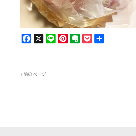
Facebook
X
Line
Pinterest
Evernote
Pocket
共
有
« 前のページ