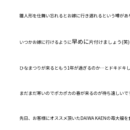
雛人形を仕舞い忘れるとお嫁に行き遅れるという噂があ
早めに
片付けましょう(笑)
いつかお嫁に行けるように
ひなまつりが来るともう1年が過ぎるのか…とドキドキしますね(
まだまだ寒いのでポカポカの春が来るのが待ち遠しいです?
先日、お客様にオススメ頂いたDAIWA KAENの苺大福