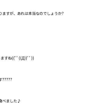
りますが、あれは本当なのでしょうか?
(ﾟﾟ((Д))ﾟﾟ))
????
を食べました♪