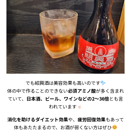
でも紹興酒は美容効果も高いのです
体の中で作ることのできない
必須アミノ酸
が多く含まれ
ていて、
日本酒、ビール、ワインなどの2～36倍
とも言
われています
消化を助けるダイエット効果
や、
疲労回復効果
もあって
体もあたたまるので、お酒が弱くない方はぜひ