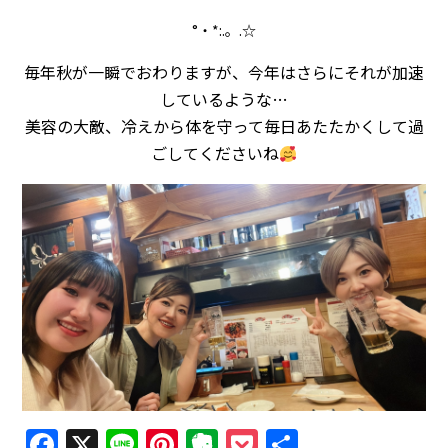
°・*:.。.☆
毎年秋が一瞬でおわりますが、今年はさらにそれが加速
しているような…
美容の大敵、冷えから体を守って毎日あたたかくして過
ごしてくださいね
Facebook
X
Line
Pinterest
Evernote
Pocket
共