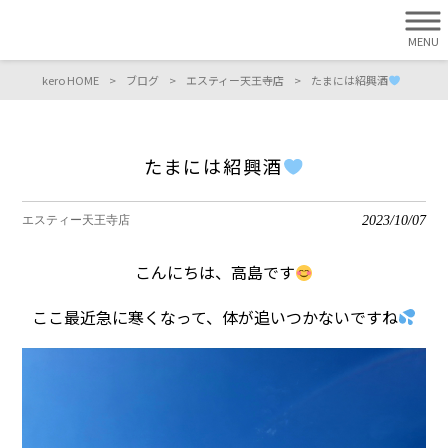
MENU
kero HOME
>
ブログ
>
エスティー天王寺店
>
たまには紹興酒
たまには紹興酒
2023/10/07
エスティー天王寺店
こんにちは、高島です
ここ最近急に寒くなって、体が追いつかないですね