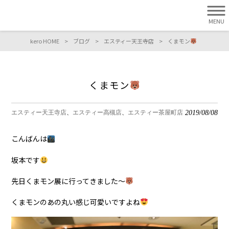
MENU
kero HOME
>
ブログ
>
エスティー天王寺店
>
くまモン
くまモン
2019/08/08
エスティー天王寺店
エスティー高槻店
エスティー茶屋町店
こんばんは
坂本です
先日くまモン展に行ってきました〜
くまモンのあの丸い感じ可愛いですよね