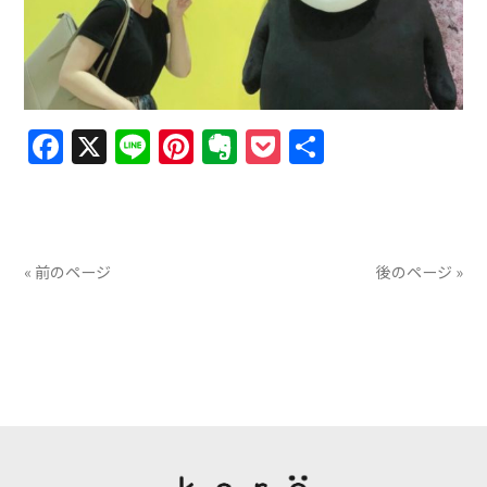
Facebook
X
Line
Pinterest
Evernote
Pocket
共
有
« 前のページ
後のページ »