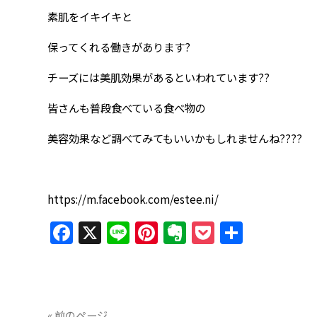
素肌をイキイキと
保ってくれる働きがあります?
チーズには美肌効果があるといわれています??
皆さんも普段食べている食べ物の
美容効果など調べてみてもいいかもしれませんね????
https://m.facebook.com/estee.ni/
Facebook
X
Line
Pinterest
Evernote
Pocket
共
有
« 前のページ