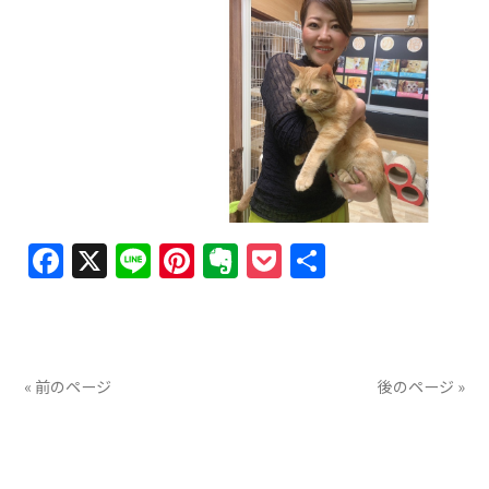
Facebook
X
Line
Pinterest
Evernote
Pocket
共
有
« 前のページ
後のページ »