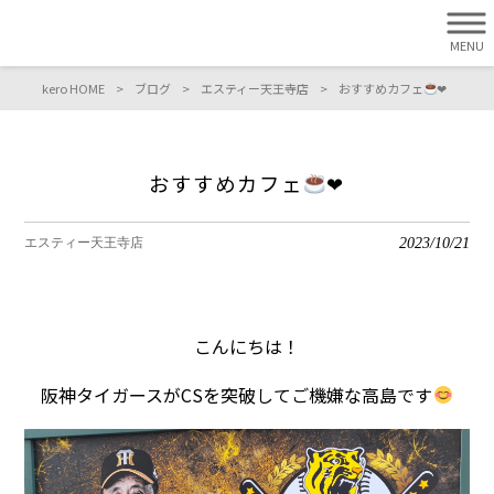
MENU
kero HOME
>
ブログ
>
エスティー天王寺店
>
おすすめカフェ
‪‪❤︎
おすすめカフェ
‪‪❤︎
2023/10/21
エスティー天王寺店
こんにちは！
阪神タイガースがCSを突破してご機嫌な高島です