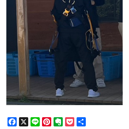
Facebook
X
Line
Pinterest
Evernote
Pocket
共