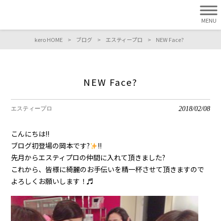
MENU
kero HOME
>
ブログ
>
エスティープロ
>
NEW Face?
NEW Face?
2018/02/08
エスティープロ
こんにちは!!
ブログ初登場の岡本です?
!!
先月からエスティプロの仲間に入れて頂きました?
これから、皆様に綺麗のお手伝いを精一杯させて頂きますので
よろしくお願いします！♬