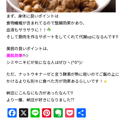
まず、身体に良いポイントは
食物繊維が含まれてるので整腸効果かあり、
血液もサラサラに！！
そして筋肉を作るサポートをしてくれて代謝upになるんです!!
美容の良いポイントは、
美肌効果
!!☆
シミやニキビが気になる人はぜひヽ(^0^)ﾉ
ただ、ナットウキナーゼと言う酵素が熱に弱いのでご飯の上に
かけるよりも別々に食べた方が効果あるらしいです！
納豆にこんなにも力があったなんて!!
より一層、納豆が好きになりました??
Facebook
X
Line
Pinterest
Evernote
Pocket
共
有