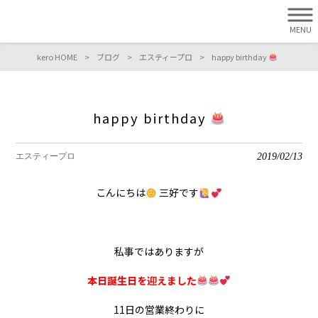
MENU
kero HOME
>
ブログ
>
エスティープロ
>
happy birthday
happy birthday
2019/02/13
エスティープロ
こんにちは
三好です
私事ではありますが
本日誕生日を迎えました
11日の営業終わりに