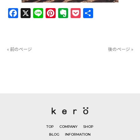
Facebook
X
Line
Pinterest
Evernote
Pocket
共
有
« 前のページ
後のページ »
TOP
COMPANY
SHOP
BLOG
INFORMATION