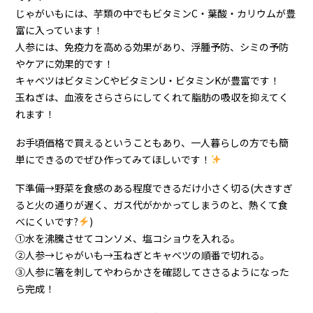
じゃがいもには、芋類の中でもビタミンC・葉酸・カリウムが豊
富に入っています！
人参には、免疫力を高める効果があり、浮腫予防、シミの予防
やケアに効果的です！
キャベツはビタミンCやビタミンU・ビタミンKが豊富です！
玉ねぎは、血液をさらさらにしてくれて脂肪の吸収を抑えてく
れます！
お手頃価格で買えるということもあり、一人暮らしの方でも簡
単にできるのでぜひ作ってみてほしいです！
下準備→野菜を食感のある程度できるだけ小さく切る(大きすぎ
ると火の通りが遅く、ガス代がかかってしまうのと、熱くて食
べにくいです?
)
①水を沸騰させてコンソメ、塩コショウを入れる。
②人参→じゃがいも→玉ねぎとキャベツの順番で切れる。
③人参に箸を刺してやわらかさを確認してささるようになった
ら完成！