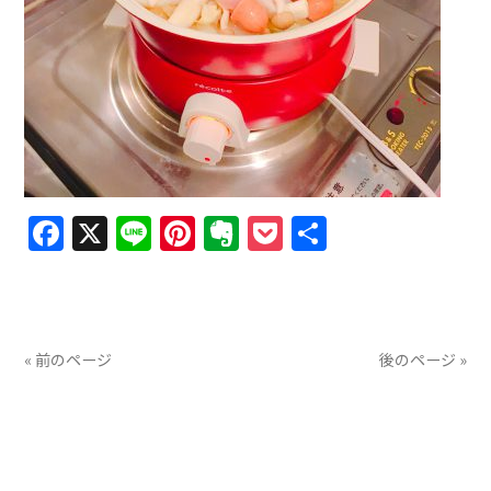
Facebook
X
Line
Pinterest
Evernote
Pocket
共
有
« 前のページ
後のページ »