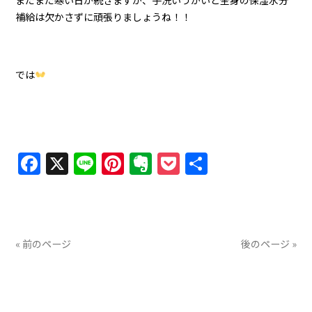
まだまだ寒い日が続きますが、手洗いうがいと全身の保湿水分
補給は欠かさずに頑張りましょうね！！
では
Facebook
X
Line
Pinterest
Evernote
Pocket
共
有
« 前のページ
後のページ »