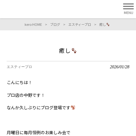
MENU
kero HOME
>
ブログ
>
エスティープロ
>
癒し
癒し
2026/01/28
エスティープロ
こんにちは！
プロ店の中野です！
なんか久しぶりにブログ登場です
月曜日に毎月恒例のお楽しみ会で