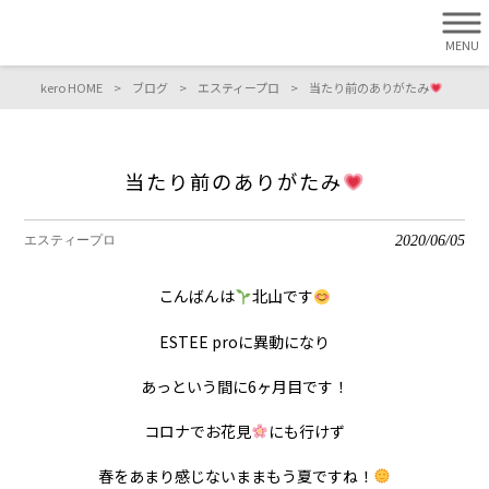
MENU
kero HOME
>
ブログ
>
エスティープロ
>
当たり前のありがたみ
当たり前のありがたみ
2020/06/05
エスティープロ
こんばんは
北山です
ESTEE proに異動になり
あっという間に6ヶ月目です！
コロナでお花見
にも行けず
春をあまり感じないままもう夏ですね！