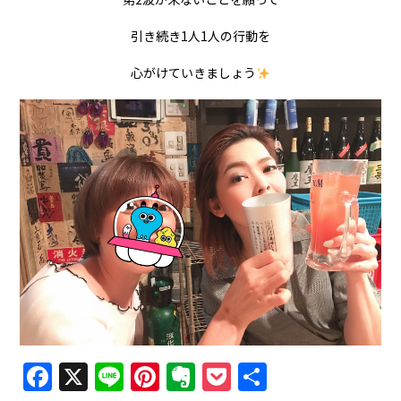
引き続き1人1人の行動を
心がけていきましょう
Facebook
X
Line
Pinterest
Evernote
Pocket
共