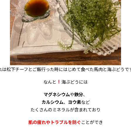
れは松下チーフとご飯行った時にはじめて食べた馬肉と海ぶどうで
なんと
海ぶどうには
マグネシウム
や
鉄分
、
カルシウム
、
ヨウ素
など
たくさんの
ミネラル
が含まれており
肌の疲れやトラブルを防ぐ
ことができ