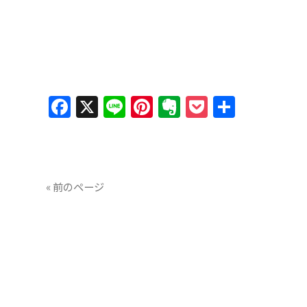
Facebook
X
Line
Pinterest
Evernote
Pocket
共
有
« 前のページ