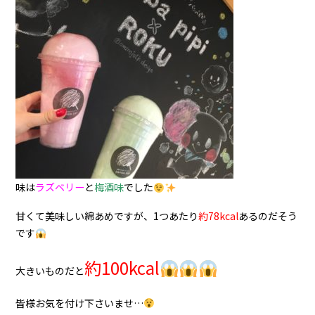
味は
ラズベリー
と
梅酒味
でした
甘くて美味しい綿あめですが、1つあたり
約78kcal
あるのだそう
です
約100kcal
大きいものだと
皆様お気を付け下さいませ…