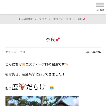
MENU
kero HOME
>
ブログ
>
エスティープロ
>
奈良
奈良
2019/02/16
エスティープロ
こんにちは
エスティープロの稲葉です
私は先日、奈良県
に行ってきました！
鹿
だらけ
…
もう