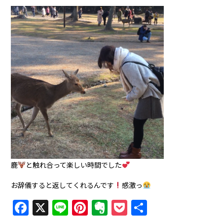
鹿
と触れ合って楽しい時間でした
お辞儀すると返してくれるんです
感激っ
Facebook
X
Line
Pinterest
Evernote
Pocket
共