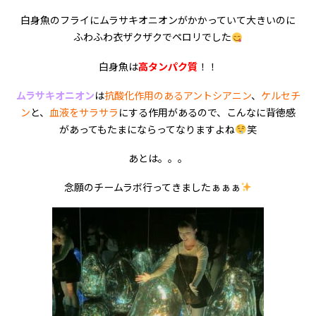
白身魚のフライにムラサキオニオンがかかっていて大きいのに
ふわふわ衣ザクザクでペロリでした
白身魚は
高タンパク質
！！
ムラサキオニオン
は
抗酸化作用のあるアントシアニン
、
ケルセチ
ン
と、
血液をサラサラ
にする作用があるので、こんなに背徳感
があってもたまにならってなりますよね
笑
あとは。。。
念願のチームラボ行ってきましたぁぁぁ