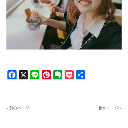
Facebook
X
Line
Pinterest
Evernote
Pocket
共
有
« 前のページ
後のページ »