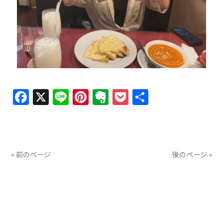
Facebook
X
Line
Pinterest
Evernote
Pocket
共
有
« 前のページ
後のページ »