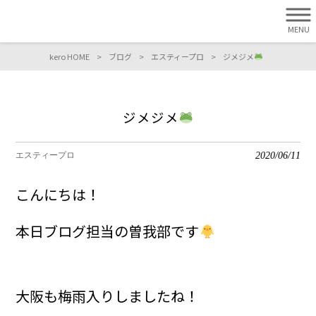
MENU
kero HOME
>
ブログ
>
エスティープロ
>
ジメジメ
ジメジメ
2020/06/11
エスティープロ
こんにちは！
本日ブログ担当の曽我部です
大阪も梅雨入りしましたね！