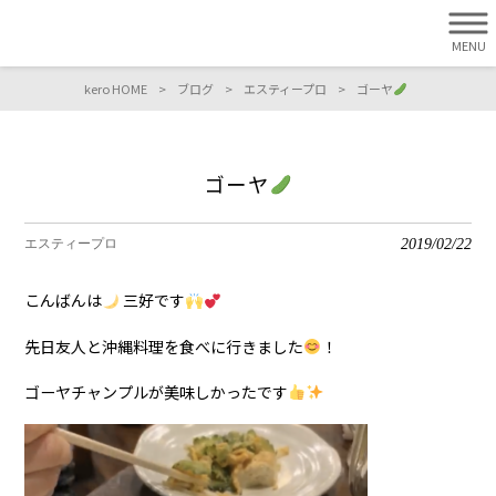
MENU
kero HOME
>
ブログ
>
エスティープロ
>
ゴーヤ
ゴーヤ
2019/02/22
エスティープロ
こんばんは
三好です
先日友人と沖縄料理を食べに行きました
！
ゴーヤチャンプルが美味しかったです